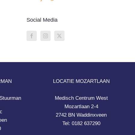
Social Media
RMAN
LOCATIE MOZARTLAAN
 Stuurman
Medisch Centrum West
Mozartlaan 2-4
c
2742 BN Waddinxveen
een
Tel: 0182 637290
0