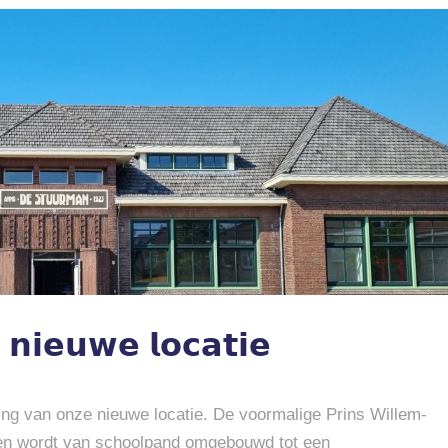
𝗻𝗶𝗲𝘂𝘄𝗲 𝗹𝗼𝗰𝗮𝘁𝗶𝗲
ing van onze nieuwe locatie. De voormalige Prins Willem-
en wordt van schoolpand omgebouwd tot een