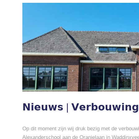
Bekijk
grotere
afbeelding
𝗡𝗶𝗲𝘂𝘄𝘀 | 𝗩𝗲𝗿𝗯𝗼𝘂𝘄𝗶𝗻𝗴 
Op dit moment zijn wij druk bezig met de verbouw
Alexanderschool aan de Oranjelaan in Waddinxve