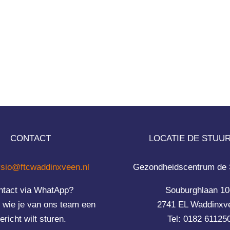
CONTACT
LOCATIE DE STUU
ysio@ftcwaddinxveen.nl
Gezondheidscentrum de
ntact via WhatApp?
Souburghlaan 10
wie je van ons team een
2741 EL Waddinxv
ericht wilt sturen.
Tel: 0182 61125