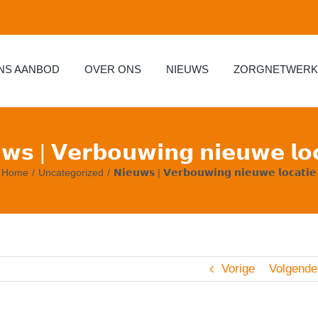
NS AANBOD
OVER ONS
NIEUWS
ZORGNETWERK
𝘄𝘀 | 𝗩𝗲𝗿𝗯𝗼𝘂𝘄𝗶𝗻𝗴 𝗻𝗶𝗲𝘂𝘄𝗲 𝗹𝗼𝗰
Home
Uncategorized
𝗡𝗶𝗲𝘂𝘄𝘀 | 𝗩𝗲𝗿𝗯𝗼𝘂𝘄𝗶𝗻𝗴 𝗻𝗶𝗲𝘂𝘄𝗲 𝗹𝗼𝗰𝗮𝘁𝗶𝗲
Vorige
Volgende