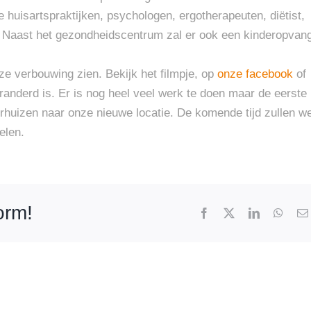
huisartspraktijken, psychologen, ergotherapeuten, diëtist,
k. Naast het gezondheidscentrum zal er ook een kinderopvan
ze verbouwing zien. Bekijk het filmpje, op
onze facebook
of
randerd is. Er is nog heel veel werk te doen maar de eerste
erhuizen naar onze nieuwe locatie. De komende tijd zullen w
elen.
form!
Facebook
X
LinkedIn
What