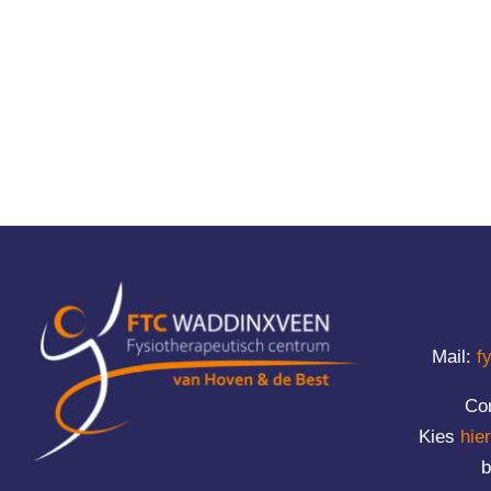
Mail:
f
Co
Kies
hier
b