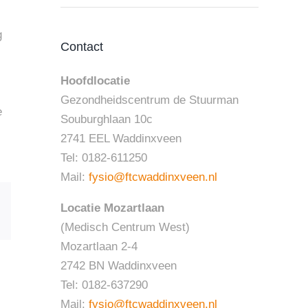
g
Contact
Hoofdlocatie
Gezondheidscentrum de Stuurman
e
Souburghlaan 10c
2741 EEL Waddinxveen
Tel: 0182-611250
Mail:
fysio@ftcwaddinxveen.nl
Locatie Mozartlaan
sApp
E-
mail
(Medisch Centrum West)
Mozartlaan 2-4
2742 BN Waddinxveen
Tel: 0182-637290
Mail:
fysio@ftcwaddinxveen.nl