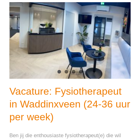
Vacature: Fysiotherapeut
in Waddinxveen (24-36 uur
per week)
Ben jij die enthousiaste fysiotherapeut(e) die wil