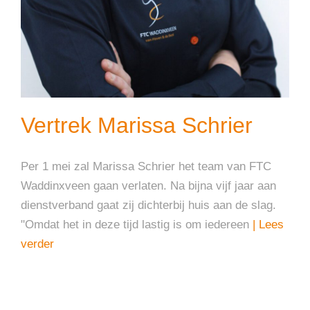
Vertrek Marissa Schrier
Per 1 mei zal Marissa Schrier het team van FTC
Waddinxveen gaan verlaten. Na bijna vijf jaar aan
dienstverband gaat zij dichterbij huis aan de slag.
"Omdat het in deze tijd lastig is om iedereen
| Lees
verder