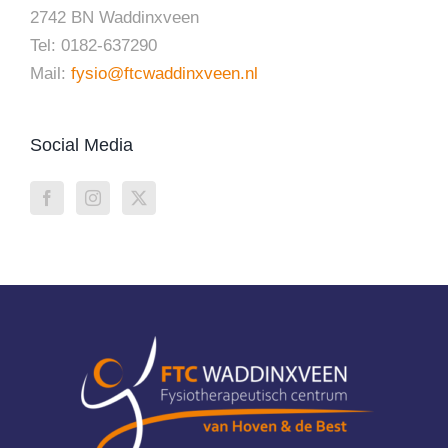
2742 BN Waddinxveen
Tel: 0182-637290
Mail:
fysio@ftcwaddinxveen.nl
Social Media