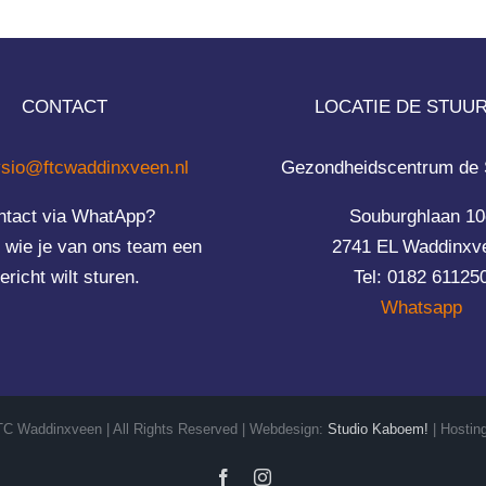
CONTACT
LOCATIE DE STUU
ysio@ftcwaddinxveen.nl
Gezondheidscentrum de
ntact via WhatApp?
Souburghlaan 10
wie je van ons team een
2741 EL Waddinxv
ericht wilt sturen.
Tel: 0182 61125
Whatsapp
TC Waddinxveen | All Rights Reserved | Webdesign:
Studio Kaboem!
| Hostin
Facebook
Instagram