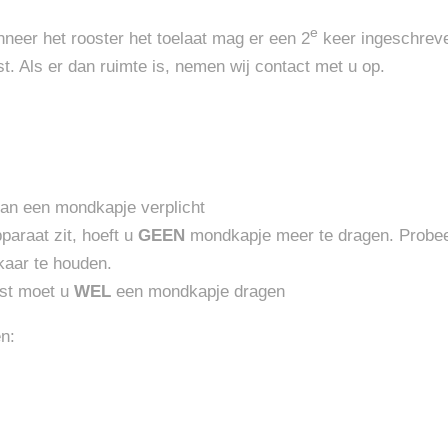
e
neer het rooster het toelaat mag er een 2
keer ingeschrev
t. Als er dan ruimte is, nemen wij contact met u op.
 van een mondkapje verplicht
paraat zit, hoeft u
GEEN
mondkapje meer te dragen. Probe
kaar te houden.
tst moet u
WEL
een mondkapje dragen
n: