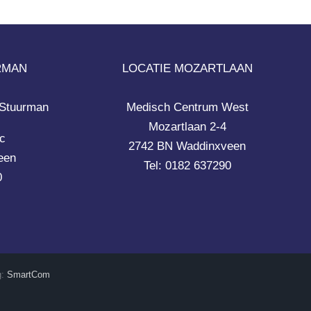
RMAN
LOCATIE MOZARTLAAN
 Stuurman
Medisch Centrum West
Mozartlaan 2-4
c
2742 BN Waddinxveen
een
Tel: 0182 637290
0
g:
SmartCom