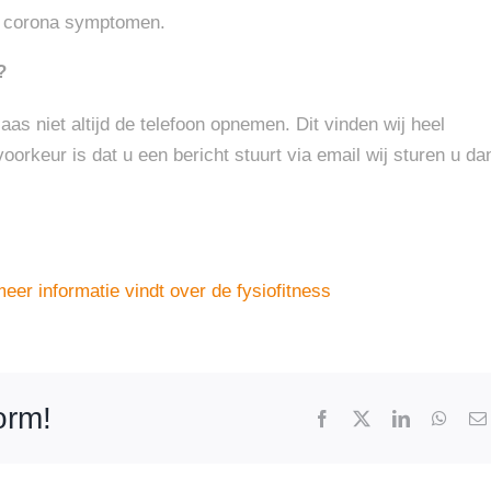
re corona symptomen.
?
as niet altijd de telefoon opnemen. Dit vinden wij heel
oorkeur is dat u een bericht stuurt via email wij sturen u da
eer informatie vindt over de fysiofitness
form!
Facebook
X
LinkedIn
What