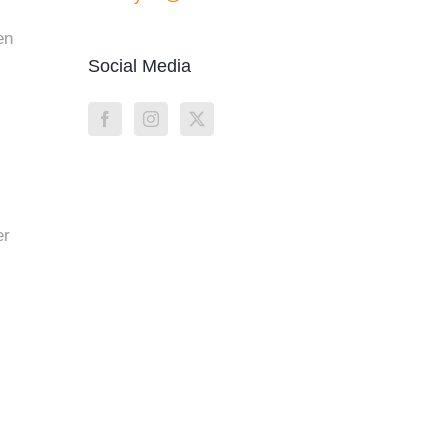
en
Social Media
er