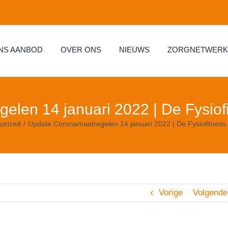
NS AANBOD
OVER ONS
NIEUWS
ZORGNETWERK
len 14 januari 2022 | De Fysiof
orized
Update Coronamaatregelen 14 januari 2022 | De Fysiofitness
Vorige
Volgende