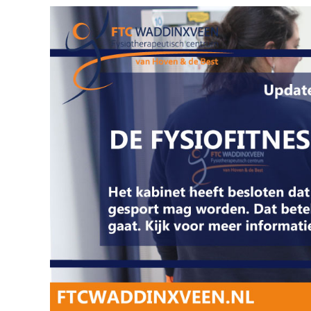
Bekijk
grotere
afbeelding